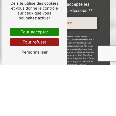
Ce site utilise des cookies
En cochant cette case, j'accepte les
et vous donne le contrôle
conditions particulières ci-dessous **
sur ceux que vous
souhaitez activer
Envoyer
Tout accepter
** Les données personnelles communiquées sont nécessaires aux fins de vous
contacter et sont enregistrées dans un fichier informatisé. Elles sont destinées à Myl et
Tout refuser
Une Beauté et ses sous-traitants dans le seul but de répondre à votre message. Les
données collectées seront communiquées aux seuls destinataires suivants: Myl et Une
Beauté 24 Grande Rue 28700 Béville-le-Comte myletunebeaute@yahoo.com. Vous
Personnaliser
disposez de droits d’accès, de rectification, d’effacement, de portabilité, de limitation,
d’opposition, de retrait de votre consentement à tout moment et du droit d’introduire
une réclamation auprès d’une autorité de contrôle, ainsi que d’organiser le sort de vos
données post-mortem. Vous pouvez exercer ces droits par voie postale à l'adresse 24
Grande Rue 28700 Béville-le-Comte ou par courrier électronique à l'adresse
myletunebeaute@yahoo.com. Un justificatif d'identité pourra vous être demandé.
Nous conservons vos données pendant la période de prise de contact puis pendant la
durée de prescription légale aux fins probatoires et de gestion des contentieux. Vous
avez le droit de vous inscrire sur la liste d'opposition au démarchage téléphonique,
disponible à cette adresse:
Bloctel.gouv.fr
. Consultez le site cnil.fr pour plus
d’informations sur vos droits.
Nos interventions sur ces villes