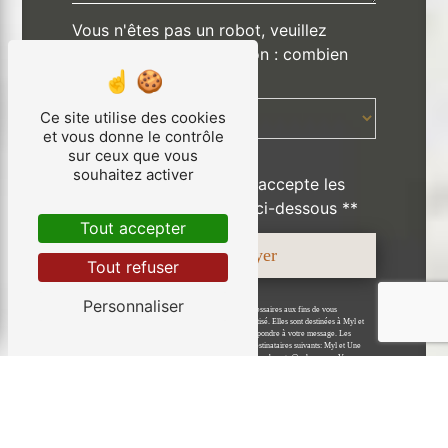
Vous n'êtes pas un robot, veuillez
répondre à cette question : combien
font neuf plus quatre ?
Ce site utilise des cookies
et vous donne le contrôle
sur ceux que vous
souhaitez activer
En cochant cette case, j'accepte les
conditions particulières ci-dessous **
Tout accepter
Envoyer
Tout refuser
Personnaliser
** Les données personnelles communiquées sont nécessaires aux fins de vous
contacter et sont enregistrées dans un fichier informatisé. Elles sont destinées à Myl et
Une Beauté et ses sous-traitants dans le seul but de répondre à votre message. Les
données collectées seront communiquées aux seuls destinataires suivants: Myl et Une
Beauté 24 Grande Rue 28700 Béville-le-Comte myletunebeaute@yahoo.com. Vous
disposez de droits d’accès, de rectification, d’effacement, de portabilité, de limitation,
d’opposition, de retrait de votre consentement à tout moment et du droit d’introduire
une réclamation auprès d’une autorité de contrôle, ainsi que d’organiser le sort de vos
données post-mortem. Vous pouvez exercer ces droits par voie postale à l'adresse 24
Grande Rue 28700 Béville-le-Comte ou par courrier électronique à l'adresse
myletunebeaute@yahoo.com. Un justificatif d'identité pourra vous être demandé.
Nous conservons vos données pendant la période de prise de contact puis pendant la